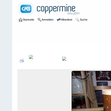
Startseite
Anmelden
Albenliste
Suche
Galerie
>
Werkstattbilder