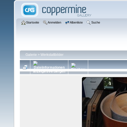
Startseite
Anmelden
Albenliste
Suche
Galerie
>
Werkstattbilder