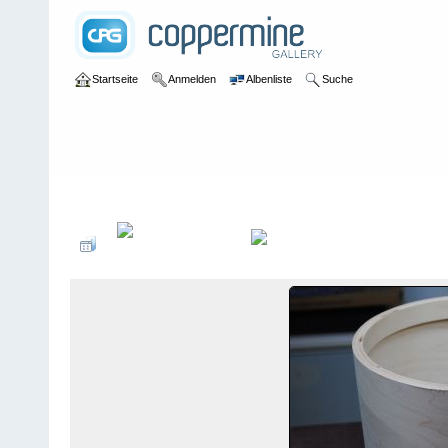
Startseite
Anmelden
Albenliste
Suche
Galerie
>
Werkstattbilder